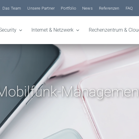
Das Team
Unsere Partner
Portfolio
News
Referenzen
FAQ
Security
Internet & Netzwerk
Rechenzentrum & Clou
Mobilfunk-Managemen