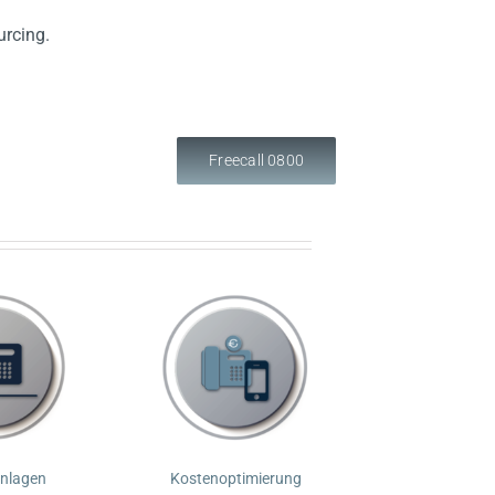
urcing.
Freecall 0800
anlagen
Kostenoptimierung