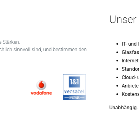
Unser B
e Stärken.
IT- und
ächlich sinnvoll sind, und bestimmen den
Glasfas
Interne
Standor
Cloud- 
Anbiete
Kostens
Unabhängig. 