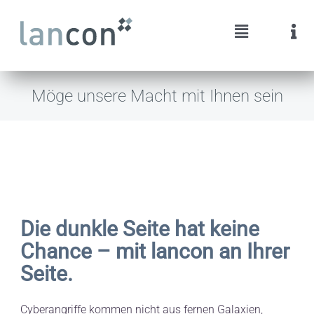
Skip
to
Toggle
Tog
content
Navigation
Nav
Cyber Security
Über uns
Möge unsere Macht mit Ihnen sein
Internet & Netzwerk
Das Team
Rechenzentrum & Cloud
Unsere Partner
Telefonie
Portfolio
Die dunkle Seite hat keine
Chance – mit lancon an Ihrer
Dienstleistungen
News
Seite.
Referenzen
Cyberangriffe kommen nicht aus fernen Galaxien,