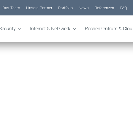
Das Team
Unsere Partner
Portfolio
News
Referenzen
FAQ
Security
Internet & Netzwerk
Rechenzentrum & Clou