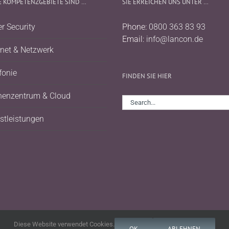
 KOMPETENZGEBIETE SIND …
SIE ERREICHEN UNS UNTER …
r Security
Phone:
0800 363 83 93
Email:
info@lancon.de
rnet & Netzwerk
fonie
FINDEN SIE HIER
henzentrum & Cloud
Search
for:
stleistungen
Diese Website verwendet Cookies.
OK
ABLEHNEN