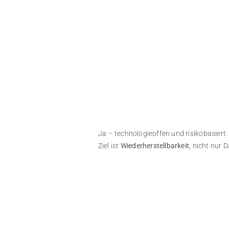
Berät LANCON z
Ja – technologieoffen und risikobasiert.
Ziel ist
Wiederherstellbarkeit
, nicht nur 