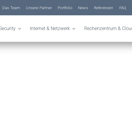
Das Team
Unsere Partner
Portfolio
News
Referenzen
FAQ
Security
Internet & Netzwerk
Rechenzentrum & Clou